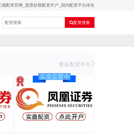
正规配资官网_股票炒股配资开户_国内配资平台排名
配资搜索
更多配资平台