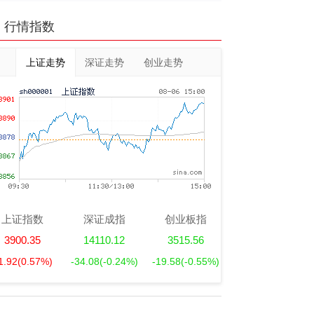
行情指数
上证走势
深证走势
创业走势
上证指数
深证成指
创业板指
3900.35
14110.12
3515.56
1.92
(0.57%)
-34.08
(-0.24%)
-19.58
(-0.55%)