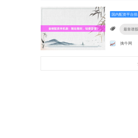
国内配资平台排
最靠谱
擒牛网