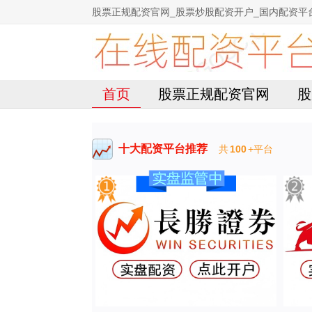
股票正规配资官网_股票炒股配资开户_国内配资平
首页
股票正规配资官网
股
十大配资平台推荐
共
100
+平台