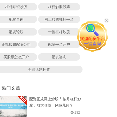
杠杆融资炒股
杠杆炒股股票
配资查询
网上股票杠杆平台
配资论坛
十倍杠杆炒股
正规股票配资公司
配资平台开户
买股票怎么开户
配资咨询
全部话题标签
热门文章
配资正规网上炒股 * 按月杠杆炒
股：放大收益，风险几何？
282