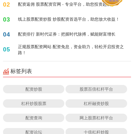
02
配资返佣 股票配资官网 - 专业平台，助您投资起航！
03
线上股票配资炒股 炒股配资首选平台，助您放大收益！
04
配资排行 新时代证券：把握时代脉搏，赋能财富增长
正规股票配资网站 配资免息，资金助力，轻松开启投资之
05
路！
标签列表
配资炒股
股票百倍杠杆平台
杠杆炒股股票
杠杆融资炒股
配资查询
网上股票杠杆平台
配资论坛
十倍杠杆炒股