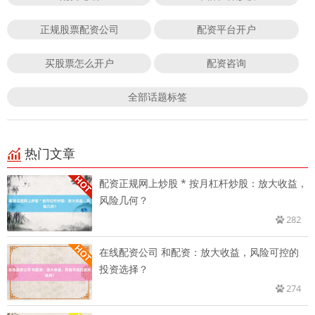
正规股票配资公司
配资平台开户
买股票怎么开户
配资咨询
全部话题标签
热门文章
配资正规网上炒股 * 按月杠杆炒股：放大收益，
风险几何？
282
在线配资公司 和配资：放大收益，风险可控的
投资选择？
274