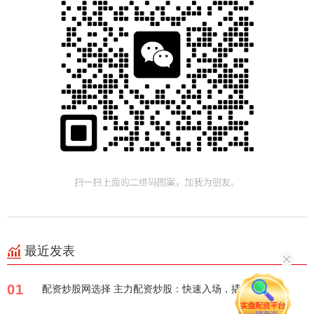
最近发表
01
配资炒股网选择 主力配资炒股：快速入场，撬动财富！