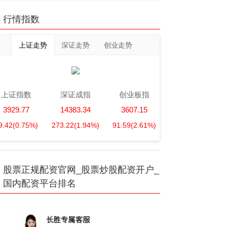
行情指数
上证走势
深证走势
创业走势
上证指数
深证成指
创业板指
3929.77
14383.34
3607.15
9.42
(0.75%)
273.22
(1.94%)
91.59
(2.61%)
股票正规配资官网_股票炒股配资开户_
国内配资平台排名