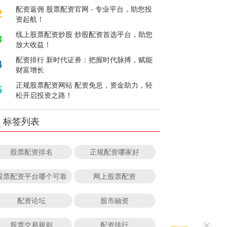
配资返佣 股票配资官网 - 专业平台，助您投
2
资起航！
线上股票配资炒股 炒股配资首选平台，助您
3
放大收益！
配资排行 新时代证券：把握时代脉搏，赋能
4
财富增长
正规股票配资网站 配资免息，资金助力，轻
5
松开启投资之路！
标签列表
股票配资排名
正规配资哪家好
股票配资平台哪个可靠
网上股票配资
配资论坛
股市融资
股票交易规则
配资排行