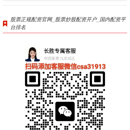
股票正规配资官网_股票炒股配资开户_国内配资平
台排名