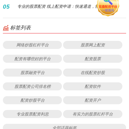
05
专业的股票配资 线上配资申请：快速通道，轻松融资！
标签列表
网络炒股杠杆平台
股票网上配资
配资有哪些好的平台
配资股票
股票融资平台
在线配资炒股
股票配资公司排名榜
配资软件
配资炒股平台
配资开户
专业股票配资利息
有实力的股票杠杆平台
全部话题标签