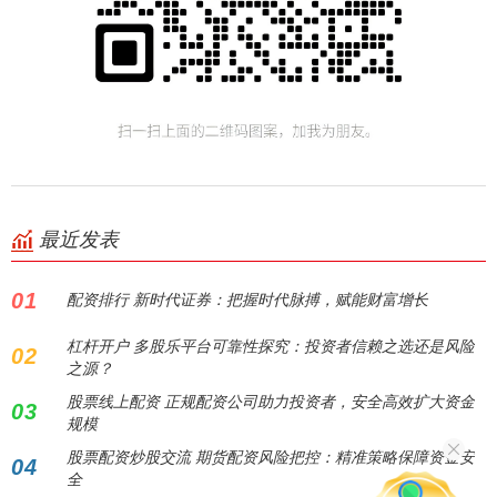
最近发表
01
配资排行 新时代证券：把握时代脉搏，赋能财富增长
杠杆开户 多股乐平台可靠性探究：投资者信赖之选还是风险
02
之源？
股票线上配资 正规配资公司助力投资者，安全高效扩大资金
03
规模
股票配资炒股交流 期货配资风险把控：精准策略保障资金安
04
全