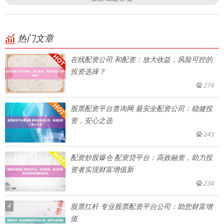
热门文章
在线配资公司 和配资：放大收益，风险可控的
投资选择？
274
股票配资平台查询网 最安全配资公司：稳健投
资，安心之选
243
配资炒股爆仓 配资贷平台：高效融资，助力投
资者实现财富增值新
234
4
股票扛杆 专业股票配资平台公司：助您财富增
值