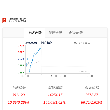
行情指数
上证走势
深证走势
创业走势
上证指数
深证成指
创业板指
3911.20
14254.15
3572.27
10.85
(0.28%)
144.03
(1.02%)
56.71
(1.61%)