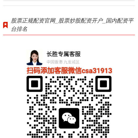
股票正规配资官网_股票炒股配资开户_国内配资平
台排名