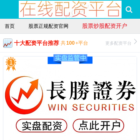
股票炒股配资开户
首页
股票正规配资官网
十大配资平台推荐
更多配资平台
共
100
+平台