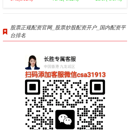
股票正规配资官网_股票炒股配资开户_国内配资平
台排名