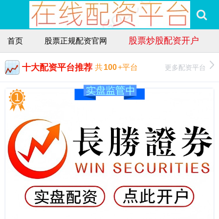
股票炒股配资开户
首页
股票正规配资官网
十大配资平台推荐
更多配资平台
共
100
+平台