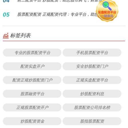
04
05
股票配资配资 正规配资代理：专业平台，助您财富增值！
标签列表
专业的股票配资平台
手机股票配资平台
配资实盘开户
安全炒股配资门户
配资正规炒股配资门户
正规实盘配资平台
股票融资平台
炒股配资利息
正规股票配资开户
股票配资公司排名榜
炒股配资资金
股指股票配资