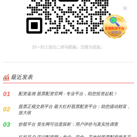
最近发表
01
配资返佣 股票配资官网 - 专业平台，助您投资起航！
股票正规交易平台 最大杠杆股票配资平台：助您撬动财富，
02
放大收
03
炒股平台 资生网可信度探析：用户评价与真实性调查
杠杆开户 四川配资网：专业、安全、高效的股票配资服务平