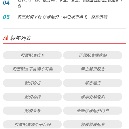
04
台
05
前三配资平台 炒股配资：助您股市腾飞，财富倍增
标签列表
股票配资排名
正规配资哪家好
股票配资平台哪个可靠
网上股票配资
配资论坛
股市融资
配资排行
股票交易规则
配资头条
全国炒股配资门户
股票配资哪个平台好
炒股炒股配资