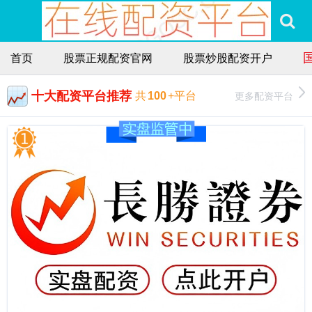
首页
股票正规配资官网
股票炒股配资开户
十大配资平台推荐
更多配资平台
共
100
+平台