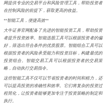
网提供专业的交易平台和风险管理工具，帮助投资者
在控制风险的前提下，获取更高的收益。
**智能工具，便捷高效**
大牛证券官网配备了先进的智能投资工具，帮助投资
者提升投资效率。智能选股工具可以根据投资者的偏
好，筛选出符合条件的优质股票。智能组合工具可以
根据投资者的风险承受能力和投资目标，构建最优的
投资组合。智能交易工具可以根据投资者的交易策
略，自动执行交易指令。
这些智能工具不仅可以节省投资者的时间和精力，还
可以提高投资的准确性和效率。它们将复杂的投资过
程简化，让投资者能够更加专注于投资策略的制定和
执行。