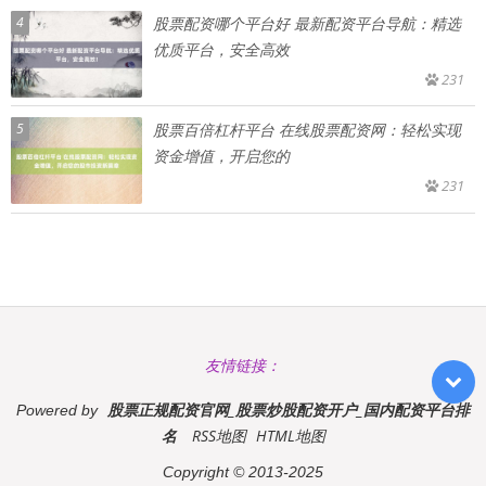
4
股票配资哪个平台好 最新配资平台导航：精选
优质平台，安全高效
231
5
股票百倍杠杆平台 在线股票配资网：轻松实现
资金增值，开启您的
231
友情链接：
股票正规配资官网_股票炒股配资开户_国内配资平台排
Powered by
名
RSS地图
HTML地图
Copyright
© 2013-2025