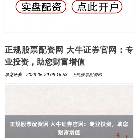
正规股票配资网 大牛证券官网：专
业投资，助您财富增值
正规股票配资网
华龙证券
2026-05-29 08:16:53