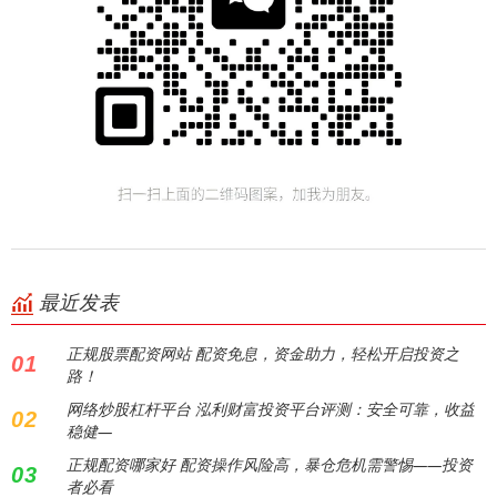
最近发表
正规股票配资网站 配资免息，资金助力，轻松开启投资之
01
路！
网络炒股杠杆平台 泓利财富投资平台评测：安全可靠，收益
02
稳健—
正规配资哪家好 配资操作风险高，暴仓危机需警惕——投资
03
者必看