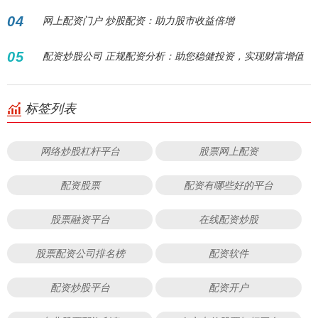
04
网上配资门户 炒股配资：助力股市收益倍增
05
配资炒股公司 正规配资分析：助您稳健投资，实现财富增值
标签列表
网络炒股杠杆平台
股票网上配资
配资股票
配资有哪些好的平台
股票融资平台
在线配资炒股
股票配资公司排名榜
配资软件
配资炒股平台
配资开户