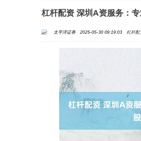
杠杆配资 深圳A资服务：
杠杆配
太平洋证券
2025-05-30 09:19:03