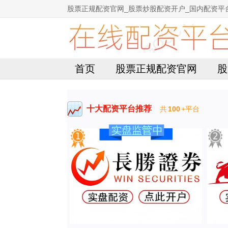
股票正规配资官网_股票炒股配资开户_国内配资平
首页
股票正规配资官网
股
十大配资平台推荐
共
100
+平台